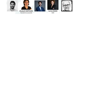
12 février 2021 - Webinar « Réussir son
plan de transformation »
Le webinar « Réussir son plan de
transformation » a été l’occasion
pour Philippe Pacotte du cabinet
Delsol Avocats et Elisabeth
Dartigues, de faire le point sur les
nouveautés en matière de droit et
de solutions RH pour mener à bien
son plan de transformation.